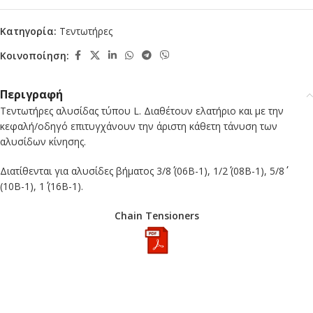
Κατηγορία:
Τεντωτήρες
Κοινοποίηση:
Περιγραφή
Τεντωτήρες αλυσίδας τύπου L. Διαθέτουν ελατήριο και με την
κεφαλή/οδηγό επιτυγχάνουν την άριστη κάθετη τάνυση των
αλυσίδων κίνησης.
Διατίθενται για αλυσίδες βήματος 3/8΄΄ (06Β-1), 1/2΄΄ (08Β-1), 5/8΄΄
(10Β-1), 1΄΄ (16Β-1).
Chain Tensioners